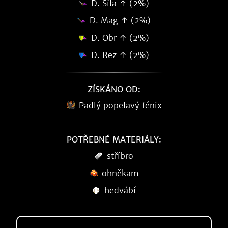
D. Síla ↑ (2%)
D. Mag ↑ (2%)
D. Obr ↑ (2%)
D. Rez ↑ (2%)
ZÍSKÁNO OD:
Padlý popelavý fénix
POTŘEBNÉ MATERIÁLY:
stříbro
ohněkam
hedvábí