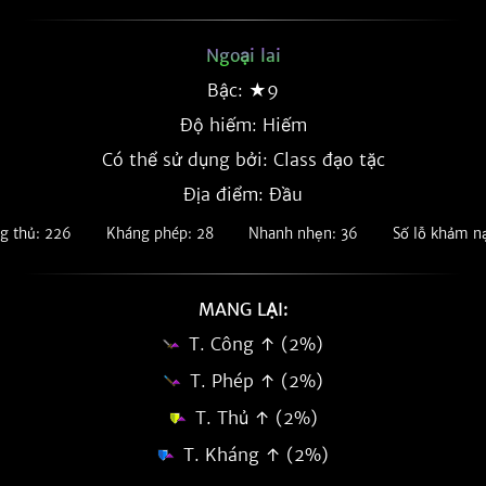
Ngoại lai
Bậc: ★9
Độ hiếm:
Hiếm
Có thể sử dụng bởi: Class đạo tặc
Địa điểm: Đầu
g thủ: 226
Kháng phép: 28
Nhanh nhẹn: 36
Số lỗ khảm n
MANG LẠI:
T. Công ↑ (2%)
T. Phép ↑ (2%)
T. Thủ ↑ (2%)
T. Kháng ↑ (2%)