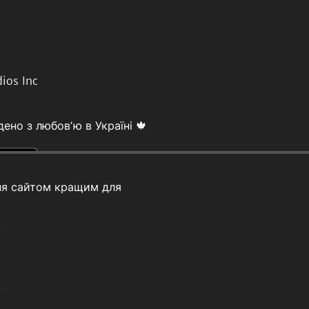
ios Inc
ено з любовʼю в Україні 🍁
ня сайтом кращим для