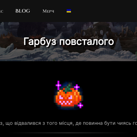
кс
Blog
Мерч
Гарбуз повсталого
з, що відвалився з того місця, де повинна бути чиясь г