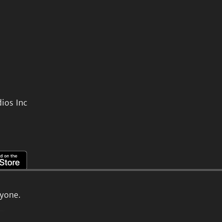
ios Inc
ryone.