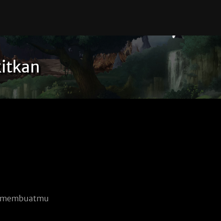
itkan
a membuatmu 