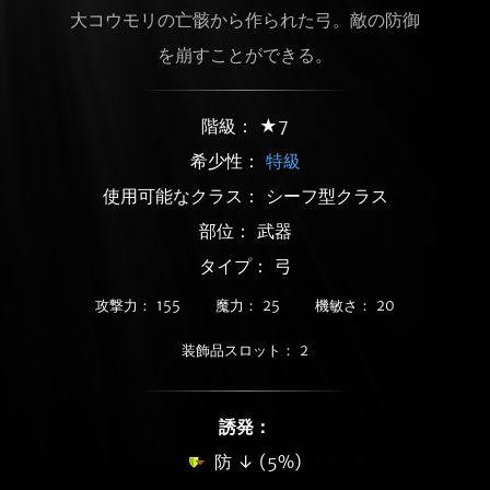
大コウモリの亡骸から作られた弓。敵の防御
を崩すことができる。
階級： ★7
希少性：
特級
使用可能なクラス： シーフ型クラス
部位： 武器
タイプ： 弓
攻撃力： 155
魔力： 25
機敏さ： 20
装飾品スロット： 2
誘発：
防 ↓ (5%)