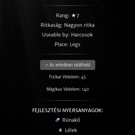
Rang: ★7
Ritkaság:
Nagyon ritka
Useable by: Harcosok
Place: Legs
✓ Az arénában található
Fizikai Védelem: 45
Mágikus Védelem: 140
FEJLESZTÉSI NYERSANYAGOK:
Rúnakő
Lélek