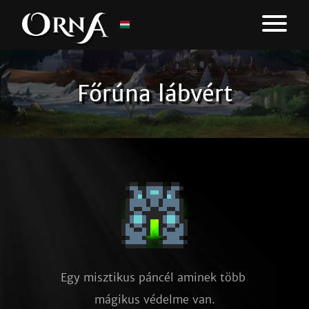
Főrúna lábvért
Egy misztikus páncél aminek több 
mágikus védelme van.