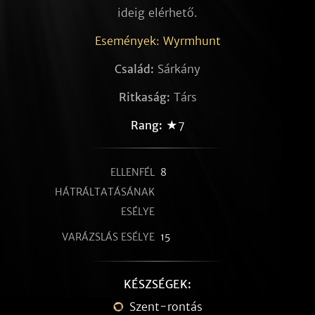
ideig elérhető.
Események: Wyrmhunt
Család:
Sárkány
Ritkaság:
Társ
Rang:
★7
ELLENFÉL
8
HÁTRÁLTATÁSÁNAK
ESÉLYE
VARÁZSLÁS ESÉLYE
15
KÉSZSÉGEK:
Szent-rontás