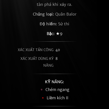
tàn phá khi xảy ra.
Chủng loại:
Quân Balor
Độ hiếm:
Sử thi
Bậc:
★9
XÁC XUẤT TẤN CÔNG
40
XÁC XUẤT DÙNG KỸ
8
NĂNG
KỸ NĂNG:
Chém ngang
Liềm kích II