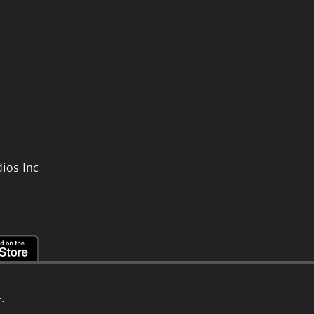
ios Inc
.