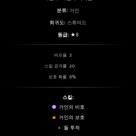
분류:
거인
희귀도:
스튜어드
등급:
★8
버프율
2
스킬 공격률
20
보호 확률
6%
스킬:
거인의 비호
거인의 보호
돌 투척