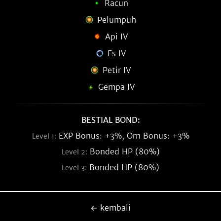
Racun
Pelumpuh
Api IV
Es IV
Petir IV
Gempa IV
BESTIAL BOND:
EXP Bonus: +3%, Orn Bonus: +3%
Level 1:
Bonded HP (80%)
Level 2:
Bonded HP (80%)
Level 3:
← kembali