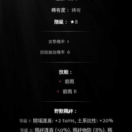
稀有度：
稀有
階級：
★8
攻擊機率
1
技能施放機率
6
技能：
箭雨
箭雨 II
野獸羈絆：
開場護盾: +2 turns, 土系抗性: +20%
等級 1:
羈絆護盾 (50%), 羈絆物防 (8%), 羈
等級 2: