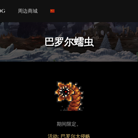
og
周边商城
巴罗尔蠕虫
期间限定。
活动: 巴罗尔大侵略