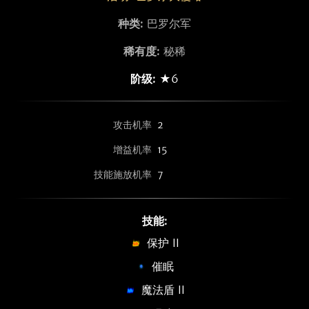
种类:
巴罗尔军
稀有度:
秘稀
阶级:
★6
攻击机率
2
增益机率
15
技能施放机率
7
技能:
保护 II
催眠
魔法盾 II