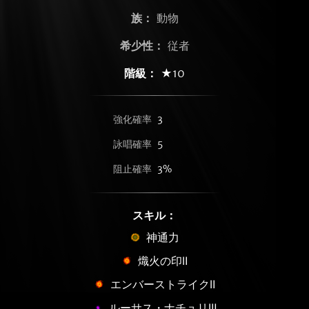
族：
動物
希少性：
従者
階級：
★10
強化確率
3
詠唱確率
5
阻止確率
3%
スキル：
神通力
熾火の印Ⅱ
エンバーストライクⅡ
ルーサス・ナチュリⅢ