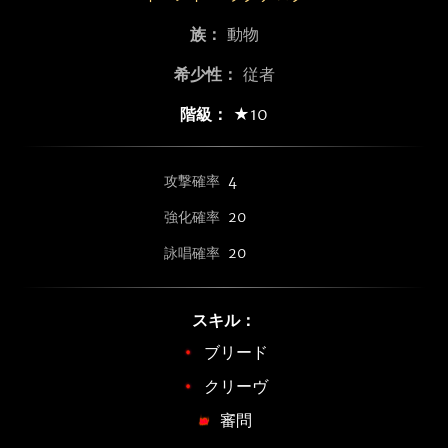
族：
動物
希少性：
従者
階級：
★10
攻撃確率
4
強化確率
20
詠唱確率
20
スキル：
ブリード
クリーヴ
審問