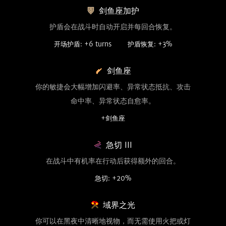
剑鱼座加护
护盾会在战斗时自动开启并每回合恢复。
开场护盾: +6 turns
护盾恢复: +3%
剑鱼座
你的敏捷会大幅增加闪避率、异常状态抵抗、攻击
命中率、异常状态自愈率。
+剑鱼座
急切 III
在战斗中有机率在行动后获得额外的回合。
急切: +20%
域界之光
你可以在黑夜中清晰地视物，而无需使用火把或灯