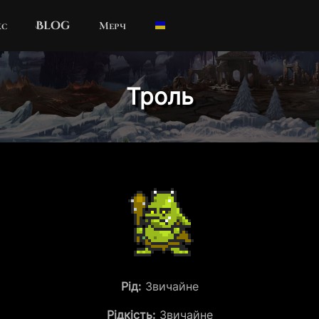
кс
Blog
Мерч
Троль
Рід:
Звичайне
Рідкість:
Звичайне