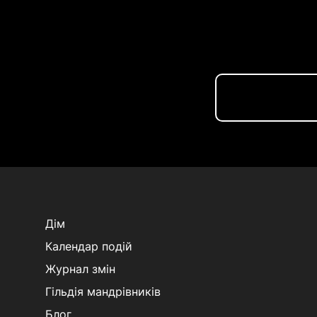
Дім
Календар подій
Журнал змін
Гільдія мандрівників
Блог