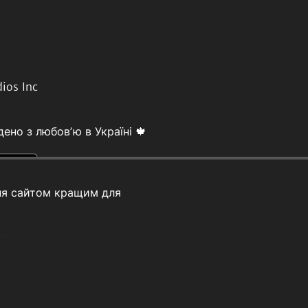
ios Inc
ено з любовʼю в Україні 🍁
ня сайтом кращим для