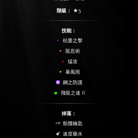
階級：
★5
技能：
枯萎之擊
龍息術
猛攻
暴風雨
鋼之防護
飛龍之速 II
掉落：
骷髏鑰匙
速度藥水