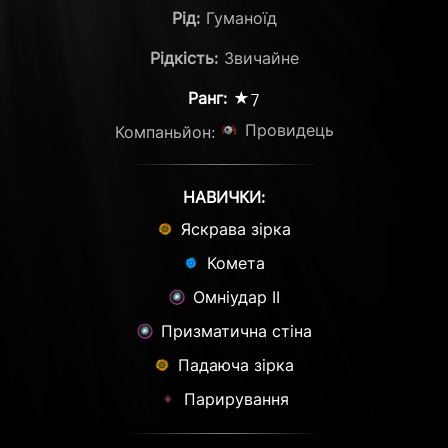
Рід:
Гуманоїд
Рідкість:
Звичайне
Ранг:
★7
Провидець
Компаньйон:
НАВИЧКИ:
Яскрава зірка
Комета
Омніудар ІІ
Призматична стіна
Падаюча зірка
Парирування