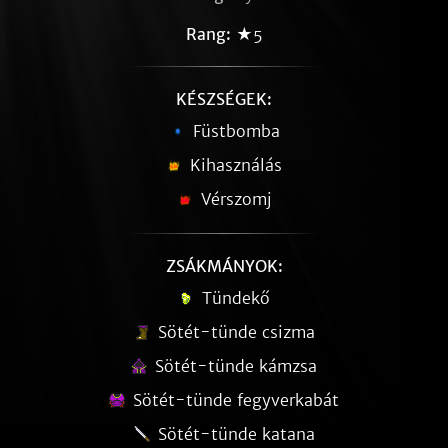
Rang:
★5
KÉSZSÉGEK:
Füstbomba
Kihasználás
Vérszomj
ZSÁKMÁNYOK:
Tündekő
Sötét-tünde csizma
Sötét-tünde kámzsa
Sötét-tünde fegyverkabát
Sötét-tünde katana