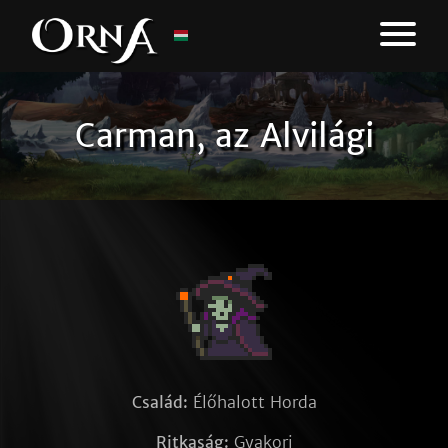
Carman, az Alvilági
Család:
Élőhalott Horda
Ritkaság:
Gyakori