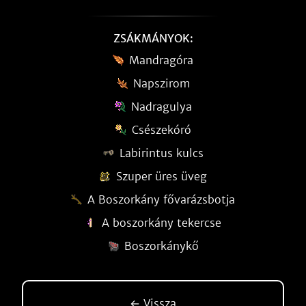
ZSÁKMÁNYOK:
Mandragóra
Napszirom
Nadragulya
Csészekóró
Labirintus kulcs
Szuper üres üveg
A Boszorkány fővarázsbotja
A boszorkány tekercse
Boszorkánykő
← Vissza