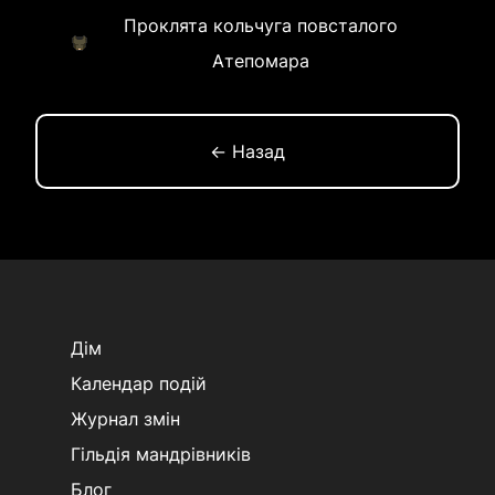
Проклята кольчуга повсталого
Атепомара
← Назад
Дім
Календар подій
Журнал змін
Гільдія мандрівників
Блог