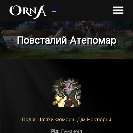
Повсталий Атепомар
Подія: Шляхи Фоморії: Дім Ноктюрни
Рід:
Гуманоїд