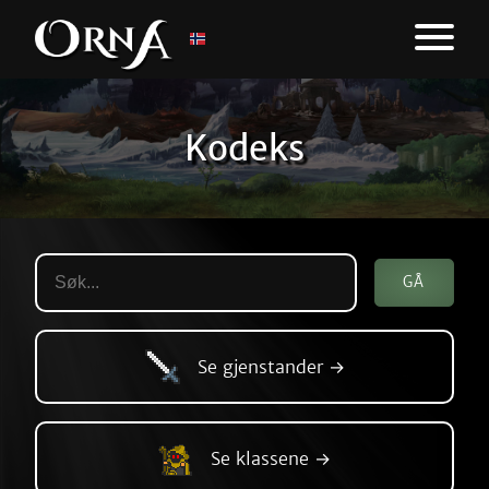
Kodeks
Se gjenstander →
Se klassene →