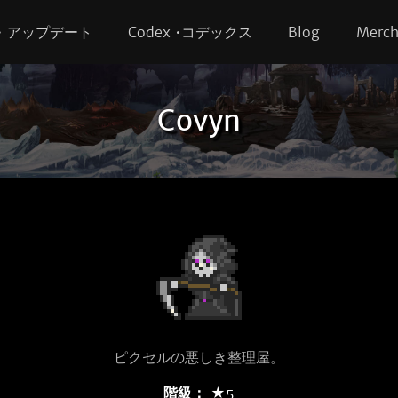
s • アップデート
Codex •コデックス
Blog
Merc
Covyn
ピクセルの悪しき整理屋。
階級：
★5