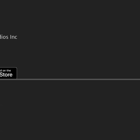
ios Inc
。