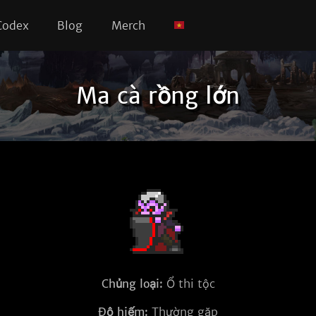
Codex
Blog
Merch
Ma cà rồng lớn
Chủng loại:
Ổ thi tộc
Độ hiếm:
Thường gặp