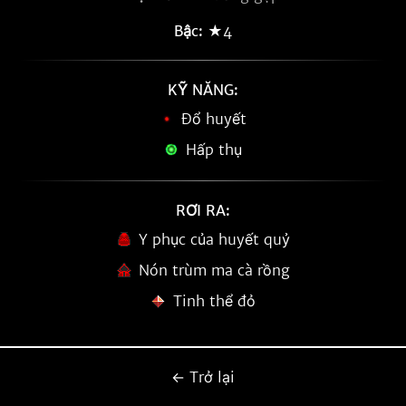
Bậc:
★4
KỸ NĂNG:
Đổ huyết
Hấp thụ
RƠI RA:
Y phục của huyết quỷ
Nón trùm ma cà rồng
Tinh thể đỏ
← Trở lại