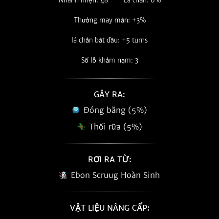
Nhanh nhẹn: 48
Lá chắn: 6%
Thưởng may mắn: +3%
lá chắn bắt đầu: +5 turns
Số lỗ khảm nạm: 3
GÂY RA:
Đóng băng (5%)
Thối rữa (5%)
RƠI RA TỪ:
Ebon Scruug Hoàn Sinh
VẬT LIỆU NÂNG CẤP: