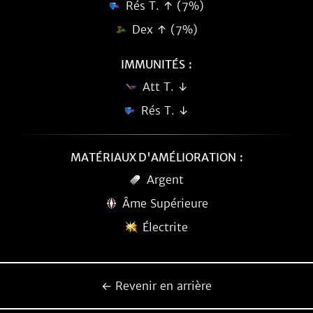
Rés T. ↑ (7%)
Dex ↑ (7%)
IMMUNITÉS :
Att T. ↓
Rés T. ↓
MATÉRIAUX D'AMÉLIORATION :
Argent
Âme Supérieure
Électrite
← Revenir en arrière